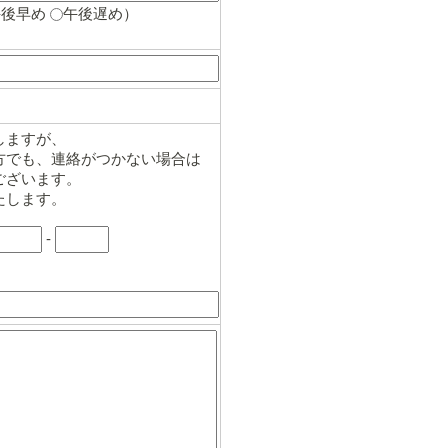
午後早め
午後遅め
）
しますが、
方でも、連絡がつかない場合は
ございます。
たします。
-