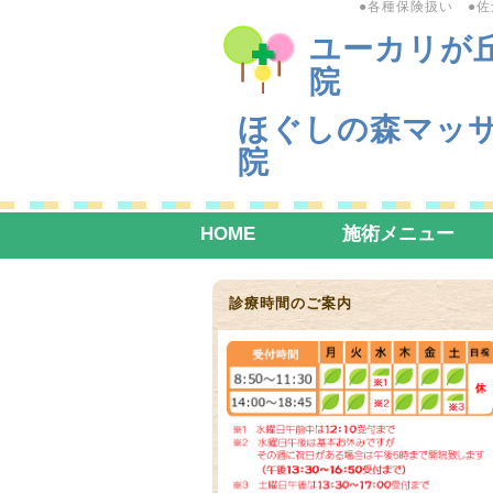
●各種保険扱い ●
ユーカリが
院
ほぐしの森マッ
院
HOME
施術メニュー
診療時間のご案内