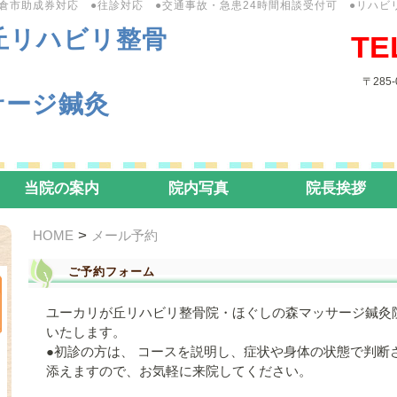
佐倉市助成券対応 ●往診対応 ●交通事故・急患24時間相談受付可 ●リハビ
丘リハビリ整骨
TE
〒285
サージ鍼灸
当院の案内
院内写真
院長挨拶
>
HOME
メール予約
ご予約フォーム
ユーカリが丘リハビリ整骨院・ほぐしの森マッサージ鍼灸
いたします。
●初診の方は、 コースを説明し、症状や身体の状態で判断
添えますので、お気軽に来院してください。