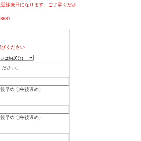
は翌診療日になります。ご了承くださ
881
）
選びください
ください。
午後早め
午後遅め
）
午後早め
午後遅め
）