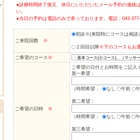
●診療時間終了後又、休日にいただいたメール予約の連絡
す
い。
●当日の予約は電話のみで承っております。電話：043-377-8
初診※(来院時にコースは相談
ご来院回数
※
２回目以降
※下のコースもお
ご希望のコース
※
ご希望の日付とお時間をご記入
第一希望：
（時間希望：
なし
午前
第二希望：
ご希望の日時
※
（時間希望：
なし
午前
第三希望：