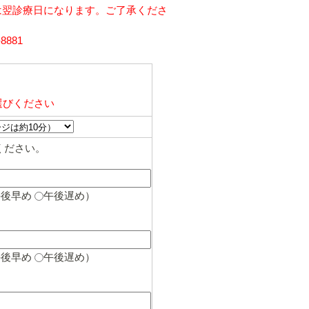
は翌診療日になります。ご了承くださ
881
）
選びください
ください。
午後早め
午後遅め
）
午後早め
午後遅め
）