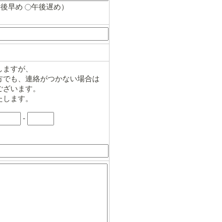
午後早め
午後遅め
）
しますが、
方でも、連絡がつかない場合は
ございます。
たします。
-