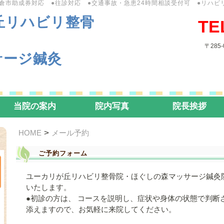
佐倉市助成券対応 ●往診対応 ●交通事故・急患24時間相談受付可 ●リハビ
丘リハビリ整骨
TE
〒285
サージ鍼灸
当院の案内
院内写真
院長挨拶
>
HOME
メール予約
ご予約フォーム
ユーカリが丘リハビリ整骨院・ほぐしの森マッサージ鍼灸
いたします。
●初診の方は、 コースを説明し、症状や身体の状態で判断
添えますので、お気軽に来院してください。