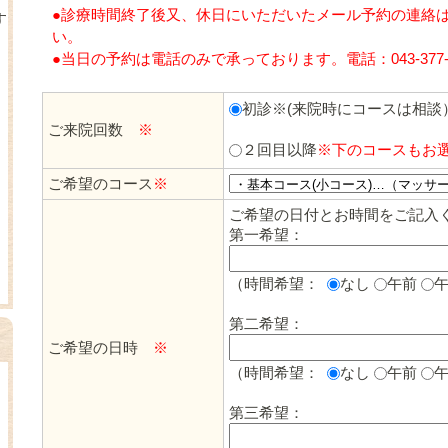
●診療時間終了後又、休日にいただいたメール予約の連絡
す
い。
●当日の予約は電話のみで承っております。電話：043-377-8
初診※(来院時にコースは相談
ご来院回数
※
２回目以降
※下のコースもお
ご希望のコース
※
ご希望の日付とお時間をご記入
第一希望：
（時間希望：
なし
午前
第二希望：
ご希望の日時
※
（時間希望：
なし
午前
第三希望：