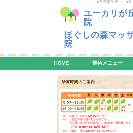
●各種保険扱い ●
ユーカリが
院
ほぐしの森マッ
院
HOME
施術メニュー
診療時間のご案内