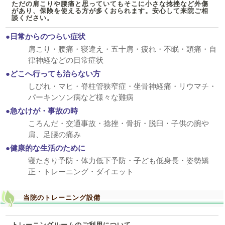
ただの肩こりや腰痛と思っていてもそこに小さな捻挫など外傷
があり、保険を使える方が多くおられます。安心して来院ご相
談ください。
●日常からのつらい症状
肩こり・腰痛・寝違え・五十肩・疲れ・不眠・頭痛・自
律神経などの日常症状
●どこへ行っても治らない方
しびれ・マヒ・脊柱管狭窄症・坐骨神経痛・リウマチ・
パーキンソン病など様々な難病
●急なけが・事故の時
ころんだ・交通事故・捻挫・骨折・脱臼・子供の腕や
肩、足腰の痛み
●健康的な生活のために
寝たきり予防・体力低下予防・子ども低身長・姿勢矯
正・トレーニング・ダイエット
当院のトレーニング設備
トレーニングルームのご利用について