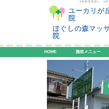
●各種保険扱い ●
ユーカリが
院
ほぐしの森マッ
院
HOME
施術メニュー