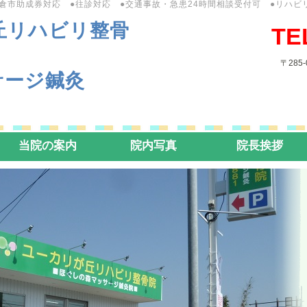
佐倉市助成券対応 ●往診対応 ●交通事故・急患24時間相談受付可 ●リハビ
丘リハビリ整骨
TE
〒285
サージ鍼灸
当院の案内
院内写真
院長挨拶