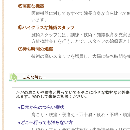
⑤高度な機器
医療機器に対してもすべて院長自身が自ら比べて
います。
⑥ハイクラスな施術スタッフ
施術スタッフには、訓練・技術・知識教育を充実
方針検討会）を行うことで、スタッフの治療家と
⑦待ち時間の短縮
技術の高いスタッフを増員し、大幅に待ち時間を
こんな時に…
ただの肩こりや腰痛と思っていてもそこに小さな捻挫など外傷
れます。安心して来院ご相談ください。
●日常からのつらい症状
肩こり・腰痛・寝違え・五十肩・疲れ・不眠・頭
●どこへ行っても治らない方
しびれ・マヒ・脊柱管狭窄症・坐骨神経痛・リウ